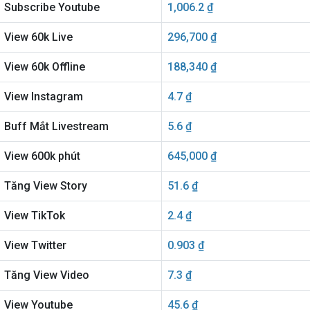
Subscribe Youtube
1,006.2 ₫
View 60k Live
296,700 ₫
View 60k Offline
188,340 ₫
View Instagram
4.7 ₫
Buff Mắt Livestream
5.6 ₫
View 600k phút
645,000 ₫
Tăng View Story
51.6 ₫
View TikTok
2.4 ₫
View Twitter
0.903 ₫
Tăng View Video
7.3 ₫
View Youtube
45.6 ₫