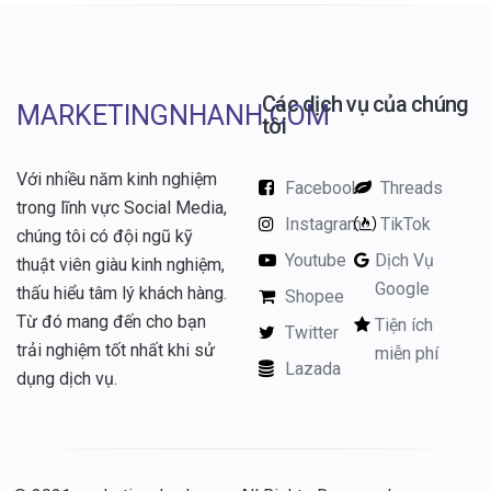
Các dịch vụ của chúng
MARKETINGNHANH.COM
tôi
Với nhiều năm kinh nghiệm
Facebook
Threads
trong lĩnh vực Social Media,
Instagram
TikTok
chúng tôi có đội ngũ kỹ
Youtube
Dịch Vụ
thuật viên giàu kinh nghiệm,
Google
thấu hiểu tâm lý khách hàng.
Shopee
Từ đó mang đến cho bạn
Tiện ích
Twitter
trải nghiệm tốt nhất khi sử
miễn phí
Zalo
Lazada
dụng dịch vụ.