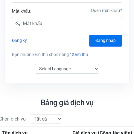
Quên mật khẩu?
Mật khẩu:
Đăng ký
Đăng nhập
Bạn muốn xem thử chức năng?
Xem thử
Powered by
Bảng giá dịch vụ
Chọn dịch vụ
Tên dịch vụ
Giá dịch vụ (Cộng tác viên)